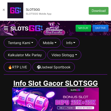
×
SLOTSGG
Download
SLOTSGG Mobile App
MASUK
DAFTAR
Tentang Kami
Mobile
Info
Kalkulator Mix Parlay
Video Slotsgg
🔥RTP LIVE
⚽️Jadwal Sportbook
Info Slot Gacor SLOTSGG