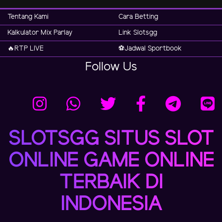
Tentang Kami
Cara Betting
Kalkulator Mix Parlay
Link Slotsgg
🔥RTP LIVE
⚽️Jadwal Sportbook
Follow Us
SLOTSGG SITUS SLOT
ONLINE GAME ONLINE
TERBAIK DI
INDONESIA